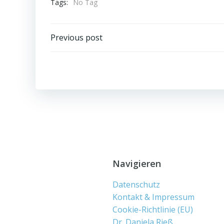
Tags:
No Tag
Beitragsnavigation
Previous post
Navigieren
Datenschutz
Kontakt & Impressum
Cookie-Richtlinie (EU)
Dr. Daniela Rieß