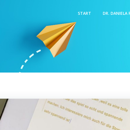
START
DR. DANIELA R