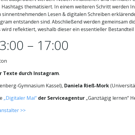
on Hashtags thematisiert. In einem weiteren Schritt werden 
zum sinnentnehmenden Lesen & digitalen Schreiben erklärend
tagram entstanden sind. Abschließend werden gemeinsam did
s wird reflektiert, weshalb dieser ein essentieller Bestandt
3:00 – 17:00
ton
er Texte durch Instagram
.
tenberg-Gymnasium Kassel),
Daniela Rieß-Mork
(Universitä
he
„Digitaler Mai“
der Serviceagentur
„Ganztägig lernen“ H
nstalter >>