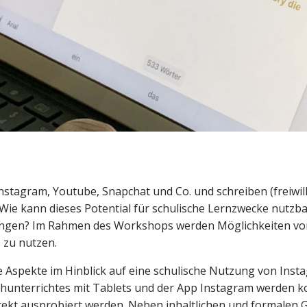
stagram, Youtube, Snapchat und Co. und schreiben (freiwilli
s). Wie kann dieses Potential für schulische Lernzwecke nut
ungen? Im Rahmen des Workshops werden Möglichkeiten vorge
I zu nutzen.
e Aspekte im Hinblick auf eine schulische Nutzung von Insta
hunterrichtes mit Tablets und der App Instagram werden ko
irekt ausprobiert werden. Neben inhaltlichen und formalen